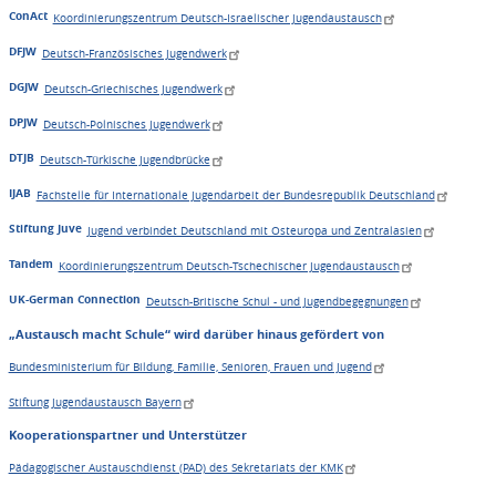
ConAct
Koordinierungszentrum Deutsch-Israelischer Jugendaustausch
DFJW
Deutsch-Französisches Jugendwerk
DGJW
Deutsch-Griechisches Jugendwerk
DPJW
Deutsch-Polnisches Jugendwerk
DTJB
Deutsch-Türkische Jugendbrücke
IJAB
Fachstelle für Internationale Jugendarbeit der Bundesrepublik Deutschland
Stiftung Juve
Jugend verbindet Deutschland mit Osteuropa und Zentralasien
Tandem
Koordinierungszentrum Deutsch-Tschechischer Jugendaustausch
UK-German Connection
Deutsch-Britische Schul - und Jugendbegegnungen
„Austausch macht Schule“ wird darüber hinaus gefördert von
Bundesministerium für Bildung, Familie, Senioren, Frauen und Jugend
Stiftung Jugendaustausch Bayern
Kooperationspartner und Unterstützer
Pädagogischer Austauschdienst (PAD) des Sekretariats der KMK