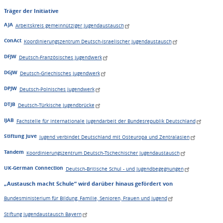
Träger der Initiative
AJA
Arbeitskreis gemeinnütziger Jugendaustausch
ConAct
Koordinierungszentrum Deutsch-Israelischer Jugendaustausch
DFJW
Deutsch-Französisches Jugendwerk
DGJW
Deutsch-Griechisches Jugendwerk
DPJW
Deutsch-Polnisches Jugendwerk
DTJB
Deutsch-Türkische Jugendbrücke
IJAB
Fachstelle für Internationale Jugendarbeit der Bundesrepublik Deutschland
Stiftung Juve
Jugend verbindet Deutschland mit Osteuropa und Zentralasien
Tandem
Koordinierungszentrum Deutsch-Tschechischer Jugendaustausch
UK-German Connection
Deutsch-Britische Schul - und Jugendbegegnungen
„Austausch macht Schule“ wird darüber hinaus gefördert von
Bundesministerium für Bildung, Familie, Senioren, Frauen und Jugend
Stiftung Jugendaustausch Bayern