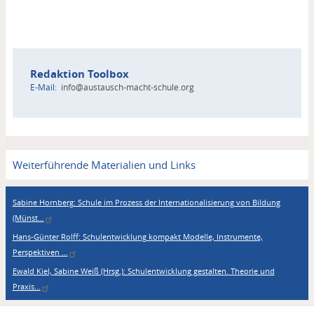
Kontakt
Redaktion
Toolbox
E-Mail
info@austausch-macht-schule.org
Weiterführende Materialien und Links
Links
Sabine Hornberg: Schule im Prozess der Internationalisierung von Bildung
(Münst…
Hans-Günter Rolff: Schulentwicklung kompakt Modelle, Instrumente,
Perspektiven …
Ewald Kiel, Sabine Weiß (Hrsg.): Schulentwicklung gestalten. Theorie und
Praxis…