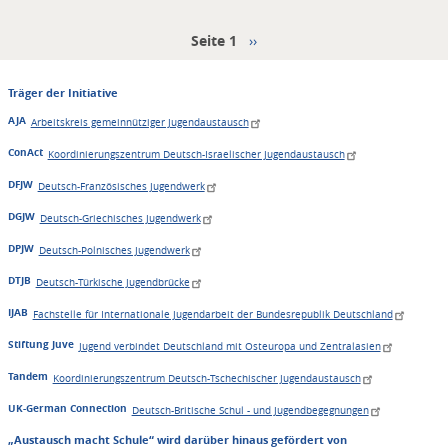
Seite 1
Seitennummerierung
Nächste
››
Seite
Träger der Initiative
AJA
Arbeitskreis gemeinnütziger Jugendaustausch
ConAct
Koordinierungszentrum Deutsch-Israelischer Jugendaustausch
DFJW
Deutsch-Französisches Jugendwerk
DGJW
Deutsch-Griechisches Jugendwerk
DPJW
Deutsch-Polnisches Jugendwerk
DTJB
Deutsch-Türkische Jugendbrücke
IJAB
Fachstelle für Internationale Jugendarbeit der Bundesrepublik Deutschland
Stiftung Juve
Jugend verbindet Deutschland mit Osteuropa und Zentralasien
Tandem
Koordinierungszentrum Deutsch-Tschechischer Jugendaustausch
UK-German Connection
Deutsch-Britische Schul - und Jugendbegegnungen
„Austausch macht Schule“ wird darüber hinaus gefördert von