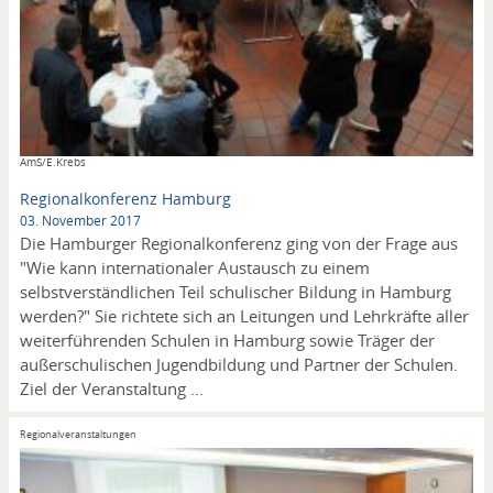
Copyright
AmS/E.Krebs
Regionalkonferenz Hamburg
03. November 2017
Die Hamburger Regionalkonferenz ging von der Frage aus
"Wie kann internationaler Austausch zu einem
selbstverständlichen Teil schulischer Bildung in Hamburg
werden?" Sie richtete sich an Leitungen und Lehrkräfte aller
weiterführenden Schulen in Hamburg sowie Träger der
außerschulischen Jugendbildung und Partner der Schulen.
Ziel der Veranstaltung ...
Regionalveranstaltungen