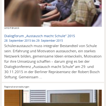
Copyright
AmS/F.Brueck
Dialogforum „Austausch macht Schule“ 2015
28. September 2015 bis 29. September 2015
Schüleraustausch muss integraler Bestandteil von Schule
sein. Erfahrung und Motivation austauschen, ein starkes
Netzwerk bilden, gemeinsame Ideen entwickeln, Motivation
für ihre Umsetzung schaffen – darum ging es bei der
Dialogkonferenz „Austausch macht Schule“ am 29. und
30.11.2015 in der Berliner Repräsentanz der Robert Bosch
Stiftung. Gemeinsam ...
Regionalveranstaltungen