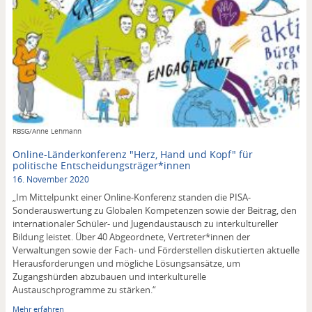
Copyright
RBSG/Anne Lehmann
Online-Länderkonferenz "Herz, Hand und Kopf" für
politische Entscheidungsträger*innen
16. November 2020
„Im Mittelpunkt einer Online-Konferenz standen die PISA-
Sonderauswertung zu Globalen Kompetenzen sowie der Beitrag, den
internationaler Schüler- und Jugendaustausch zu interkultureller
Bildung leistet. Über 40 Abgeordnete, Vertreter*innen der
Verwaltungen sowie der Fach- und Förderstellen diskutierten aktuelle
Herausforderungen und mögliche Lösungsansätze, um
Zugangshürden abzubauen und interkulturelle
Austauschprogramme zu stärken.“
Mehr erfahren