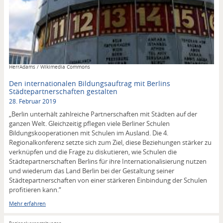
Copyright
HerrAdams / Wikimedia Commons
Den internationalen Bildungsauftrag mit Berlins
Städtepartnerschaften gestalten
28. Februar 2019
„Berlin unterhält zahlreiche Partnerschaften mit Städten auf der
ganzen Welt. Gleichzeitig pflegen viele Berliner Schulen
Bildungskooperationen mit Schulen im Ausland. Die 4.
Regionalkonferenz setzte sich zum Ziel, diese Beziehungen stärker zu
verknüpfen und die Frage zu diskutieren, wie Schulen die
Städtepartnerschaften Berlins für ihre Internationalisierung nutzen
und wiederum das Land Berlin bei der Gestaltung seiner
Städtepartnerschaften von einer stärkeren Einbindung der Schulen
profitieren kann.“
Mehr erfahren