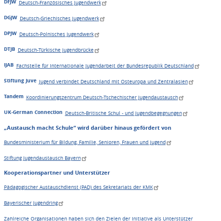
DFJW
Deutsch-Französisches Jugendwerk
DGJW
Deutsch-Griechisches Jugendwerk
DPJW
Deutsch-Polnisches Jugendwerk
DTJB
Deutsch-Türkische Jugendbrücke
IJAB
Fachstelle für Internationale Jugendarbeit der Bundesrepublik Deutschland
Stiftung Juve
Jugend verbindet Deutschland mit Osteuropa und Zentralasien
Tandem
Koordinierungszentrum Deutsch-Tschechischer Jugendaustausch
UK-German Connection
Deutsch-Britische Schul - und Jugendbegegnungen
„Austausch macht Schule“ wird darüber hinaus gefördert von
Bundesministerium für Bildung, Familie, Senioren, Frauen und Jugend
Stiftung Jugendaustausch Bayern
Kooperationspartner und Unterstützer
Pädagogischer Austauschdienst (PAD) des Sekretariats der KMK
Bayerischer Jugendring
Zahlreiche Organisationen haben sich den Zielen der Initiative als Unterstützer