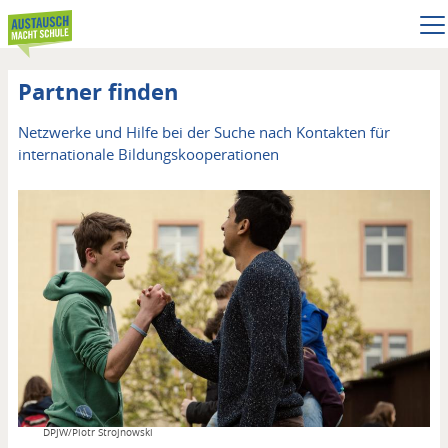
Direkt
zum
Inhalt
Partner finden
Untertitel
Netzwerke und Hilfe bei der Suche nach Kontakten für
internationale Bildungskooperationen
Copyright
DPJW/Piotr Strojnowski