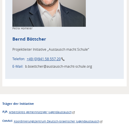
Copyright
Petra Homeier
Bernd
Böttcher
Projektleiter Initiative „Austausch macht Schule“
Telefon
+49 (0)941·58·557·20
E-Mail
b.boettcher@austausch-macht-schule.org
Träger der Initiative
AJA
Arbeitskreis gemeinnütziger Jugendaustausch
ConAct
Koordinierungszentrum Deutsch-Israelischer Jugendaustausch