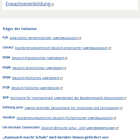
Erwachsenenbildung
Träger der Initiative
AJA
Arbeitskreis gemeinnütziger Jugendaustausch
ConAct
Koordinierungszentrum Deutsch-Israelischer Jugendaustausch
DFJW
Deutsch-Französisches Jugendwerk
DGJW
Deutsch-Griechisches Jugendwerk
DPJW
Deutsch-Polnisches Jugendwerk
DTJB
Deutsch-Türkische Jugendbrücke
IJAB
Fachstelle für Internationale Jugendarbeit der Bundesrepublik Deutschland
Stiftung Juve
Jugend verbindet Deutschland mit Osteuropa und Zentralasien
Tandem
Koordinierungszentrum Deutsch-Tschechischer Jugendaustausch
UK-German Connection
Deutsch-Britische Schul - und Jugendbegegnungen
„Austausch macht Schule“ wird darüber hinaus gefördert von