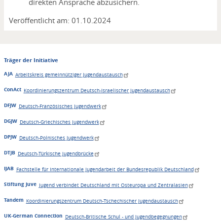
direkten Ansprache abzusichern.
Veröffentlicht am: 01.10.2024
Träger der Initiative
AJA
Arbeitskreis gemeinnütziger Jugendaustausch
ConAct
Koordinierungszentrum Deutsch-Israelischer Jugendaustausch
DFJW
Deutsch-Französisches Jugendwerk
DGJW
Deutsch-Griechisches Jugendwerk
DPJW
Deutsch-Polnisches Jugendwerk
DTJB
Deutsch-Türkische Jugendbrücke
IJAB
Fachstelle für Internationale Jugendarbeit der Bundesrepublik Deutschland
Stiftung Juve
Jugend verbindet Deutschland mit Osteuropa und Zentralasien
Tandem
Koordinierungszentrum Deutsch-Tschechischer Jugendaustausch
UK-German Connection
Deutsch-Britische Schul - und Jugendbegegnungen