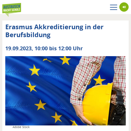
Direkt
zum
Inhalt
Erasmus Akkreditierung in der
Berufsbildung
Datum
19.09.2023, 10:00 bis 12:00 Uhr
von
/
bis
Copyright
Adobe Stock