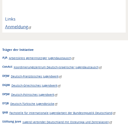
Links
Anmeldung
Träger der Initiative
AJA
Arbeitskreis gemeinnütziger Jugendaustausch
ConAct
Koordinierungszentrum Deutsch-Israelischer Jugendaustausch
DFJW
Deutsch-Französisches Jugendwerk
DGJW
Deutsch-Griechisches Jugendwerk
DPJW
Deutsch-Polnisches Jugendwerk
DTJB
Deutsch-Türkische Jugendbrücke
IJAB
Fachstelle für Internationale Jugendarbeit der Bundesrepublik Deutschland
Stiftung Juve
Jugend verbindet Deutschland mit Osteuropa und Zentralasien