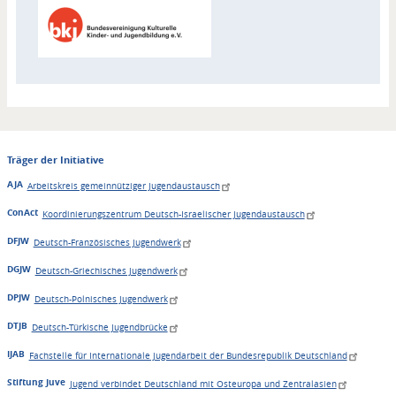
Akteur
Träger der Initiative
AJA
Arbeitskreis gemeinnütziger Jugendaustausch
ConAct
Koordinierungszentrum Deutsch-Israelischer Jugendaustausch
DFJW
Deutsch-Französisches Jugendwerk
DGJW
Deutsch-Griechisches Jugendwerk
DPJW
Deutsch-Polnisches Jugendwerk
DTJB
Deutsch-Türkische Jugendbrücke
IJAB
Fachstelle für Internationale Jugendarbeit der Bundesrepublik Deutschland
Stiftung Juve
Jugend verbindet Deutschland mit Osteuropa und Zentralasien