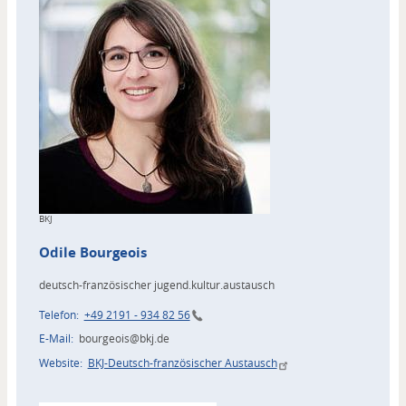
Copyright
BKJ
Odile
Bourgeois
deutsch-französischer jugend.kultur.austausch
Telefon
+49 2191 - 934 82 56
E-Mail
bourgeois@bkj.de
Website
BKJ-Deutsch-französischer Austausch
Zuordnung