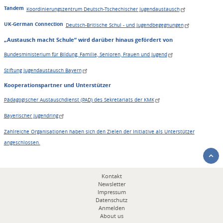
Tandem
Koordinierungszentrum Deutsch-Tschechischer Jugendaustausch
UK-German Connection
Deutsch-Britische Schul - und Jugendbegegnungen
„Austausch macht Schule“ wird darüber hinaus gefördert von
Bundesministerium für Bildung, Familie, Senioren, Frauen und Jugend
Stiftung Jugendaustausch Bayern
Kooperationspartner und Unterstützer
Pädagogischer Austauschdienst (PAD) des Sekretariats der KMK
Bayerischer Jugendring
Zahlreiche Organisationen haben sich den Zielen der Initiative als Unterstützer
angeschlossen.
Fußbereichsmenü
Kontakt
Newsletter
Impressum
Datenschutz
Anmelden
About us