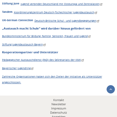
Stiftung Juve
Jugend verbindet Deutschland mit Osteuropa und Zentralasien
Tandem
Koordinierungszentrum Deutsch-Tschechischer Jugendaustausch
UK-German Connection
Deutsch-Britische Schul - und Jugendbegegnungen
„Austausch macht Schule“ wird darüber hinaus gefördert von
Bundesministerium für Bildung, Familie, Senioren, Frauen und Jugend
Stiftung Jugendaustausch Bayern
Kooperationspartner und Unterstützer
Pädagogischer Austauschdienst (PAD) des Sekretariats der KMK
Bayerischer Jugendring
Zahlreiche Organisationen haben sich den Zielen der Initiative als Unterstützer
angeschlossen.
Fußbereichsmenü
Kontakt
Newsletter
Impressum
Datenschutz
Anmelden