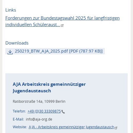
Links
Forderungen zur Bundestagswahl 2025 für langfristigen
individuellen Schüleraust…
Downloads
250219_BTW_AJA_2025.pdf [PDF (787.97 KB)]
Kontakt
AJA Arbeitskreis gemeinnütziger
Jugendaustausch
Ratiborstraße 14a, 10999 Berlin
Telefon
+49 (0)30 33309875
E-Mail
info@aja-org.de
Website
AJA - Arbeitskreis gemeinnütziger Jugendaustausch