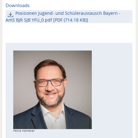
Downloads
Positionen Jugend- und Schüleraustausch Bayern -
AmS BJR SJB YFU_0.pdf [PDF (714.18 KB)]
Kontakt
Copyright
Petra Homeier