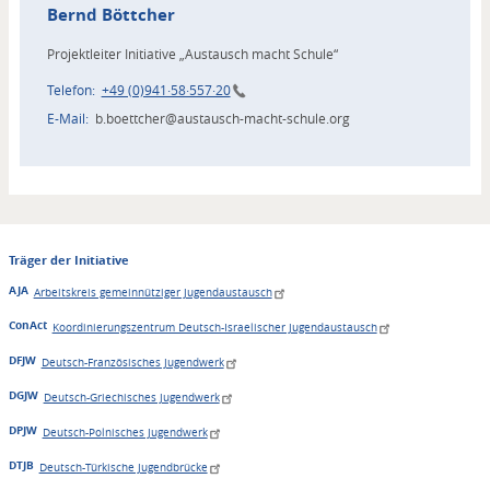
Bernd
Böttcher
Projektleiter Initiative „Austausch macht Schule“
Telefon
+49 (0)941·58·557·20
E-Mail
b.boettcher@austausch-macht-schule.org
Träger der Initiative
AJA
Arbeitskreis gemeinnütziger Jugendaustausch
ConAct
Koordinierungszentrum Deutsch-Israelischer Jugendaustausch
DFJW
Deutsch-Französisches Jugendwerk
DGJW
Deutsch-Griechisches Jugendwerk
DPJW
Deutsch-Polnisches Jugendwerk
DTJB
Deutsch-Türkische Jugendbrücke