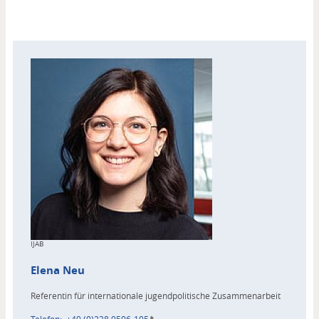
Kontakt
Copyright
IJAB
Elena
Neu
Referentin für internationale jugendpolitische Zusammenarbeit