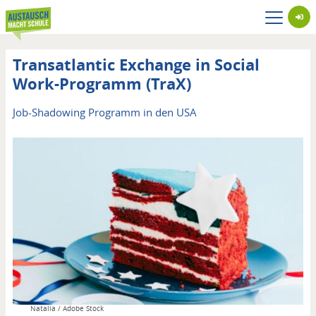
Direkt
zum
Inhalt
Transatlantic Exchange in Social
Work-Programm (TraX)
Untertitel
Job-Shadowing Programm in den USA
Copyright
Natalia / Adobe Stock