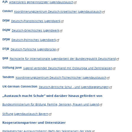
AJA
Arbeitskreis gemeinnütziger Jugendaustausch
ConAct
Koordinierungszentrum Deutsch-Israelischer Jugendaustausch
DFJW
Deutsch-Französisches Jugendwerk
DGJW
Deutsch-Griechisches Jugendwerk
DPJW
Deutsch-Polnisches Jugendwerk
DTJB
Deutsch-Türkische Jugendbrücke
IJAB
Fachstelle für Internationale Jugendarbeit der Bundesrepublik Deutschland
Stiftung Juve
Jugend verbindet Deutschland mit Osteuropa und Zentralasien
Tandem
Koordinierungszentrum Deutsch-Tschechischer Jugendaustausch
UK-German Connection
Deutsch-Britische Schul - und Jugendbegegnungen
„Austausch macht Schule“ wird darüber hinaus gefördert von
Bundesministerium für Bildung, Familie, Senioren, Frauen und Jugend
Stiftung Jugendaustausch Bayern
Kooperationspartner und Unterstützer
Pädagogischer Austauschdienst (PAD) des Sekretariats der KMK