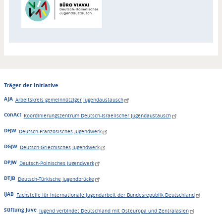
Träger der Initiative
AJA
Arbeitskreis gemeinnütziger Jugendaustausch
ConAct
Koordinierungszentrum Deutsch-Israelischer Jugendaustausch
DFJW
Deutsch-Französisches Jugendwerk
DGJW
Deutsch-Griechisches Jugendwerk
DPJW
Deutsch-Polnisches Jugendwerk
DTJB
Deutsch-Türkische Jugendbrücke
IJAB
Fachstelle für Internationale Jugendarbeit der Bundesrepublik Deutschland
Stiftung Juve
Jugend verbindet Deutschland mit Osteuropa und Zentralasien