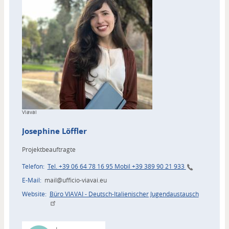
Copyright
Viavai
Josephine
Löffler
Projektbeauftragte
Telefon
Tel. +39 06 64 78 16 95 Mobil +39 389 90 21 933
E-Mail
mail@ufficio-viavai.eu
Website
Büro VIAVAI - Deutsch-Italienischer Jugendaustausch
Zuordnung
Akteur