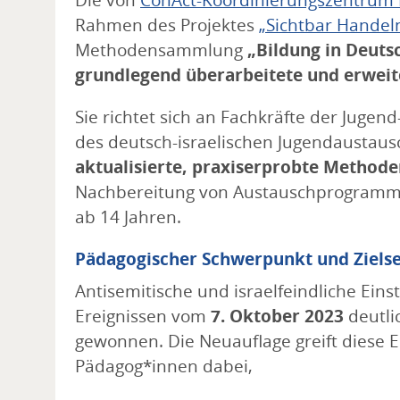
Die von
ConAct-Koordinierungszentrum 
Rahmen des Projektes
„Sichtbar Handel
Methodensammlung
„Bildung in Deuts
grundlegend überarbeitete und erweit
Sie richtet sich an Fachkräfte der Jugen
des deutsch-israelischen Jugendaustau
aktualisierte, praxiserprobte Method
Nachbereitung von Austauschprogramme
ab 14 Jahren.
Pädagogischer Schwerpunkt und Ziels
Antisemitische und israelfeindliche Ein
Ereignissen vom
7. Oktober 2023
deutlic
gewonnen. Die Neuauflage greift diese E
Pädagog*innen dabei,