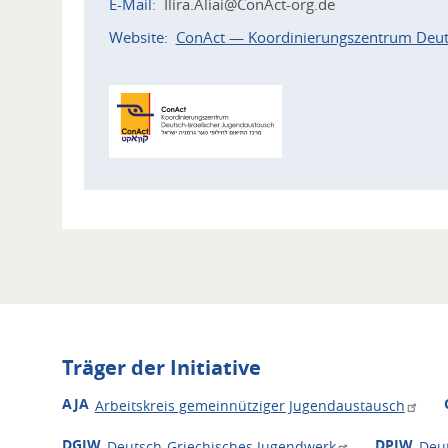
E-Mail
Ilira.Aliai@ConAct-org.de
Website
ConAct — Koordinierungszentrum Deuts
Zuordnung
Akteur
Träger der Initiative
AJA
Arbeitskreis gemeinnütziger Jugendaustausch
DGJW
DPJW
Deutsch-Griechisches Jugendwerk
Deu