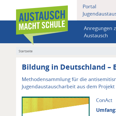
Hauptnavigati
Direkt
Portal
zum
erste
Jugendaustau
Inhalt
Ebene
Anregungen 
Hauptnavigation
Austausch
Pfadnavigation
Startseite
Bildung in Deutschland – 
Untertitel
Methodensammlung für die antisemitism
Jugendaustauscharbeit aus dem Projekt 
Autor/in
ConAct
Umfang