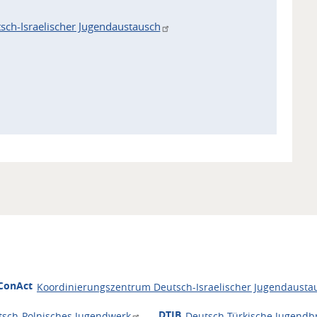
ch-Israelischer Jugendaustausch
ConAct
Koordinierungszentrum Deutsch-Israelischer Jugendausta
DTJB
tsch-Polnisches Jugendwerk
Deutsch-Türkische Jugendb