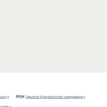
DFJW
usch
Deutsch-Französisches Jugendwerk
rücke