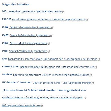
Träger der Initiative
AJA
Arbeitskreis gemeinnütziger Jugendaustausch
ConAct
Koordinierungszentrum Deutsch-Israelischer Jugendaustausch
DFJW
Deutsch-Französisches Jugendwerk
DGJW
Deutsch-Griechisches Jugendwerk
DPJW
Deutsch-Polnisches Jugendwerk
DTJB
Deutsch-Türkische Jugendbrücke
IJAB
Fachstelle für Internationale Jugendarbeit der Bundesrepublik Deutschland
Stiftung Juve
Jugend verbindet Deutschland mit Osteuropa und Zentralasien
Tandem
Koordinierungszentrum Deutsch-Tschechischer Jugendaustausch
UK-German Connection
Deutsch-Britische Schul - und Jugendbegegnungen
„Austausch macht Schule“ wird darüber hinaus gefördert von
Bundesministerium für Bildung, Familie, Senioren, Frauen und Jugend
Stiftung Jugendaustausch Bayern