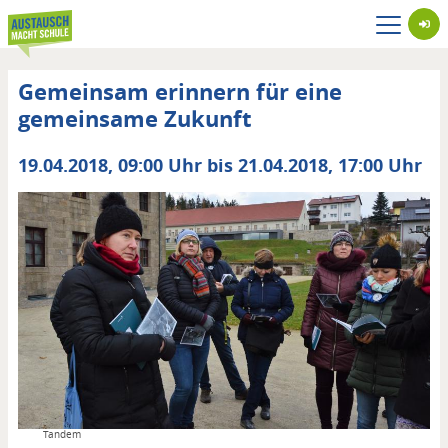
Direkt
zum
Inhalt
Gemeinsam erinnern für eine
gemeinsame Zukunft
Datum
19.04.2018, 09:00 Uhr bis 21.04.2018, 17:00 Uhr
von
/
bis
Copyright
Tandem