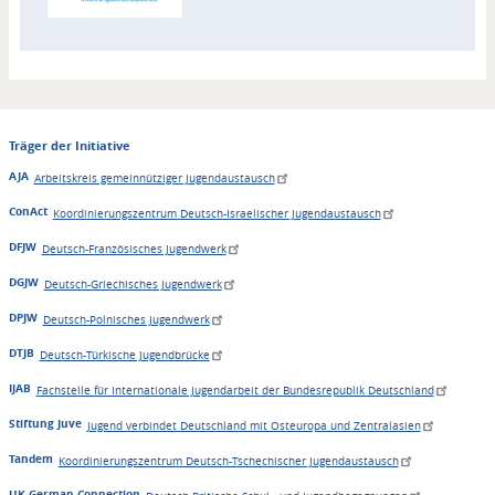
Träger der Initiative
AJA
Arbeitskreis gemeinnütziger Jugendaustausch
ConAct
Koordinierungszentrum Deutsch-Israelischer Jugendaustausch
DFJW
Deutsch-Französisches Jugendwerk
DGJW
Deutsch-Griechisches Jugendwerk
DPJW
Deutsch-Polnisches Jugendwerk
DTJB
Deutsch-Türkische Jugendbrücke
IJAB
Fachstelle für Internationale Jugendarbeit der Bundesrepublik Deutschland
Stiftung Juve
Jugend verbindet Deutschland mit Osteuropa und Zentralasien
Tandem
Koordinierungszentrum Deutsch-Tschechischer Jugendaustausch
UK-German Connection