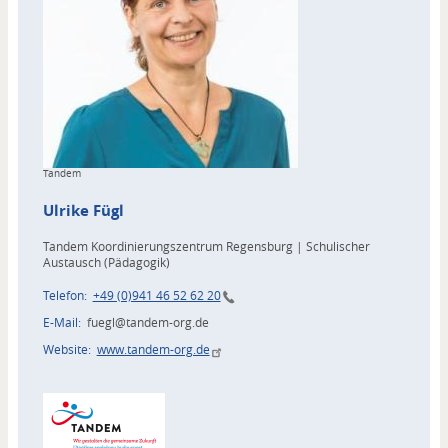
Copyright
Tandem
Ulrike
Fügl
Tandem Koordinierungszentrum Regensburg | Schulischer
Austausch (Pädagogik)
Telefon
+49 (0)941 46 52 62 20
E-Mail
fuegl@tandem-org.de
Website
www.tandem-org.de
Zuordnung
Akteur