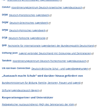
ConAct
Koordinierungszentrum Deutsch-Israelischer Jugendaustausch
DFJW
Deutsch-Französisches Jugendwerk
DGJW
Deutsch-Griechisches Jugendwerk
DPJW
Deutsch-Polnisches Jugendwerk
DTJB
Deutsch-Türkische Jugendbrücke
IJAB
Fachstelle für Internationale Jugendarbeit der Bundesrepublik Deutschland
Stiftung Juve
Jugend verbindet Deutschland mit Osteuropa und Zentralasien
Tandem
Koordinierungszentrum Deutsch-Tschechischer Jugendaustausch
UK-German Connection
Deutsch-Britische Schul - und Jugendbegegnungen
„Austausch macht Schule“ wird darüber hinaus gefördert von
Bundesministerium für Bildung, Familie, Senioren, Frauen und Jugend
Stiftung Jugendaustausch Bayern
Kooperationspartner und Unterstützer
Pädagogischer Austauschdienst (PAD) des Sekretariats der KMK