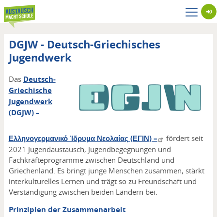
Direkt
zum
Inhalt
DGJW - Deutsch-Griechisches
Jugendwerk
Logo
Das
Deutsch-
Griechische
Jugendwerk
(DGJW) –
Ελληνογερμανικό Ίδρυμα Νεολαίας (ΕΓΙΝ) –
fördert seit
2021 Jugendaustausch, Jugendbegegnungen und
Fachkräfteprogramme zwischen Deutschland und
Griechenland. Es bringt junge Menschen zusammen, stärkt
interkulturelles Lernen und trägt so zu Freundschaft und
Verständigung zwischen beiden Ländern bei.
Prinzipien der Zusammenarbeit