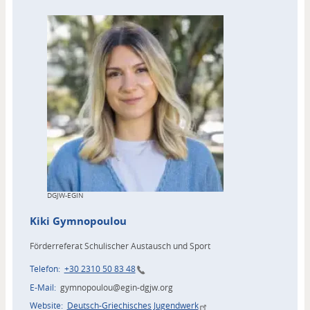
Copyright
DGJW-EGIN
Kiki
Gymnopoulou
Förderreferat Schulischer Austausch und Sport
Telefon
+30 2310 50 83 48
E-Mail
gymnopoulou@egin-dgjw.org
Website
Deutsch-Griechisches Jugendwerk