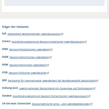
Träger der Initiative
AJA
Arbeitskreis gemeinnütziger Jugendaustausch
ConAct
Koordinierungszentrum Deutsch-Israelischer Jugendaustausch
DFJW
Deutsch-Französisches Jugendwerk
DGJW
Deutsch-Griechisches Jugendwerk
DPJW
Deutsch-Polnisches Jugendwerk
DTJB
Deutsch-Türkische Jugendbrücke
IJAB
Fachstelle für Internationale Jugendarbeit der Bundesrepublik Deutschland
Stiftung Juve
Jugend verbindet Deutschland mit Osteuropa und Zentralasien
Tandem
Koordinierungszentrum Deutsch-Tschechischer Jugendaustausch
UK-German Connection
Deutsch-Britische Schul - und Jugendbegegnungen