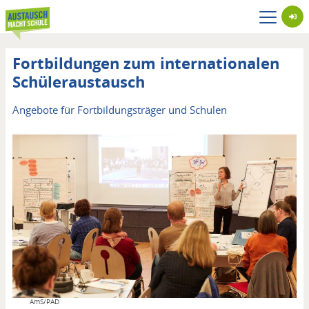
Direkt
zum
Inhalt
Fortbildungen zum internationalen
Schüleraustausch
Untertitel
Angebote für Fortbildungsträger und Schulen
Copyright
AmS/PAD