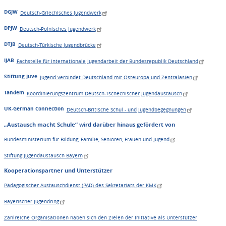
DGJW
Deutsch-Griechisches Jugendwerk
DPJW
Deutsch-Polnisches Jugendwerk
DTJB
Deutsch-Türkische Jugendbrücke
IJAB
Fachstelle für Internationale Jugendarbeit der Bundesrepublik Deutschland
Stiftung Juve
Jugend verbindet Deutschland mit Osteuropa und Zentralasien
Tandem
Koordinierungszentrum Deutsch-Tschechischer Jugendaustausch
UK-German Connection
Deutsch-Britische Schul - und Jugendbegegnungen
„Austausch macht Schule“ wird darüber hinaus gefördert von
Bundesministerium für Bildung, Familie, Senioren, Frauen und Jugend
Stiftung Jugendaustausch Bayern
Kooperationspartner und Unterstützer
Pädagogischer Austauschdienst (PAD) des Sekretariats der KMK
Bayerischer Jugendring
Zahlreiche Organisationen haben sich den Zielen der Initiative als Unterstützer