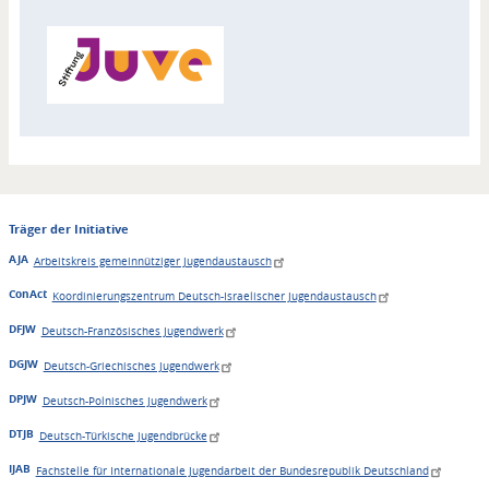
Zuordnung
Akteur
Träger der Initiative
AJA
Arbeitskreis gemeinnütziger Jugendaustausch
ConAct
Koordinierungszentrum Deutsch-Israelischer Jugendaustausch
DFJW
Deutsch-Französisches Jugendwerk
DGJW
Deutsch-Griechisches Jugendwerk
DPJW
Deutsch-Polnisches Jugendwerk
DTJB
Deutsch-Türkische Jugendbrücke
IJAB
Fachstelle für Internationale Jugendarbeit der Bundesrepublik Deutschland