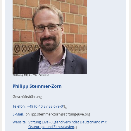
Copyright
Stiftung DRJA / Th. Oswald
Philipp
Stemmer-Zorn
Geschäftsführung
Telefon
+49 (0)40 87 88 679-0
E-Mail
philipp.stemmer-zorn@stiftung-juve.org
Website
Stiftung Juve - Jugend verbindet Deutschland mit
Osteuropa und Zentralasien