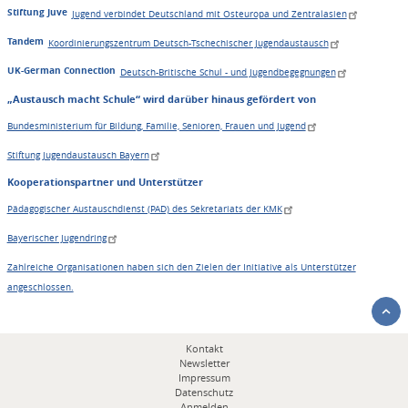
Stiftung Juve
Jugend verbindet Deutschland mit Osteuropa und Zentralasien
Tandem
Koordinierungszentrum Deutsch-Tschechischer Jugendaustausch
UK-German Connection
Deutsch-Britische Schul - und Jugendbegegnungen
„Austausch macht Schule“ wird darüber hinaus gefördert von
Bundesministerium für Bildung, Familie, Senioren, Frauen und Jugend
Stiftung Jugendaustausch Bayern
Kooperationspartner und Unterstützer
Pädagogischer Austauschdienst (PAD) des Sekretariats der KMK
Bayerischer Jugendring
Zahlreiche Organisationen haben sich den Zielen der Initiative als Unterstützer
angeschlossen.
Fußbereichsmenü
Kontakt
Newsletter
Impressum
Datenschutz
Anmelden