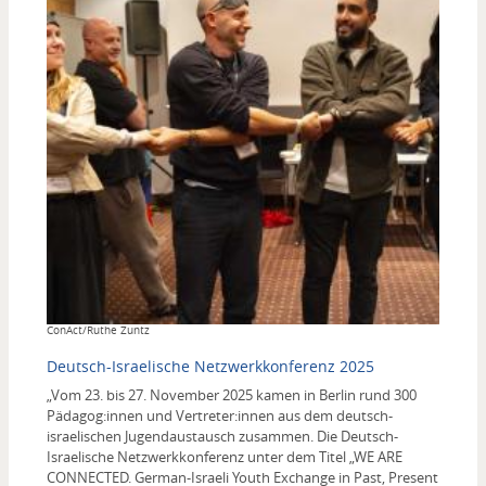
Copyright
ConAct/Ruthe Zuntz
Deutsch-Israelische Netzwerkkonferenz 2025
„Vom 23. bis 27. November 2025 kamen in Berlin rund 300
Pädagog:innen und Vertreter:innen aus dem deutsch-
israelischen Jugendaustausch zusammen. Die Deutsch-
Israelische Netzwerkkonferenz unter dem Titel „WE ARE
CONNECTED. German-Israeli Youth Exchange in Past, Present