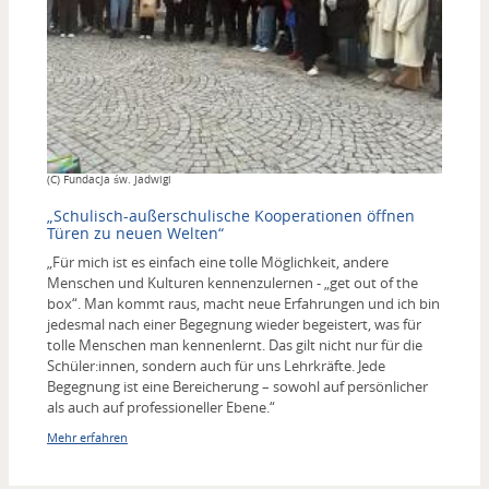
Copyright
(C) Fundacja św. Jadwigi
„Schulisch-außerschulische Kooperationen öffnen
Türen zu neuen Welten“
„Für mich ist es einfach eine tolle Möglichkeit, andere
Menschen und Kulturen kennenzulernen - „get out of the
box“. Man kommt raus, macht neue Erfahrungen und ich bin
jedesmal nach einer Begegnung wieder begeistert, was für
tolle Menschen man kennenlernt. Das gilt nicht nur für die
Schüler:innen, sondern auch für uns Lehrkräfte. Jede
Begegnung ist eine Bereicherung – sowohl auf persönlicher
als auch auf professioneller Ebene.“
Mehr erfahren