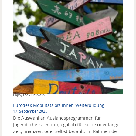
Copyright
Happy Lee / Unsplash
Eurodesk Mobilitätslots:innen-Weiterbildung
17. September 2025
Die Auswahl an Auslandsprogrammen für
Jugendliche ist enorm, egal ob für kurze oder lange
Zeit, finanziert oder selbst bezahlt, im Rahmen der