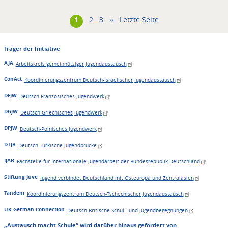
Aktuelle
1
Seitennummerierung
Seite
2
Seite
3
Nächste
››
Letzte
Letzte Seite
Seite
Seite
Seite
Träger der Initiative
AJA
Arbeitskreis gemeinnütziger Jugendaustausch
ConAct
Koordinierungszentrum Deutsch-Israelischer Jugendaustausch
DFJW
Deutsch-Französisches Jugendwerk
DGJW
Deutsch-Griechisches Jugendwerk
DPJW
Deutsch-Polnisches Jugendwerk
DTJB
Deutsch-Türkische Jugendbrücke
IJAB
Fachstelle für Internationale Jugendarbeit der Bundesrepublik Deutschland
Stiftung Juve
Jugend verbindet Deutschland mit Osteuropa und Zentralasien
Tandem
Koordinierungszentrum Deutsch-Tschechischer Jugendaustausch
UK-German Connection
Deutsch-Britische Schul - und Jugendbegegnungen
„Austausch macht Schule“ wird darüber hinaus gefördert von