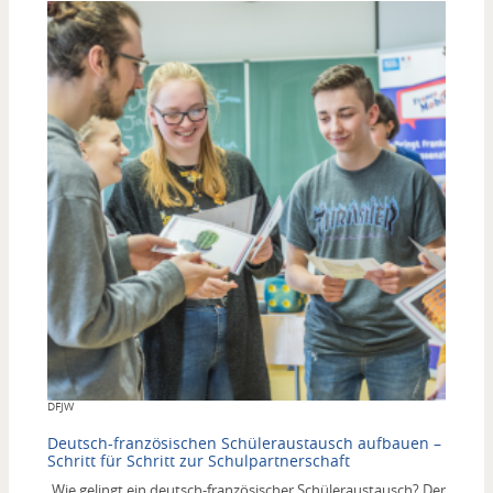
Copyright
DFJW
Deutsch-französischen Schüleraustausch aufbauen –
Schritt für Schritt zur Schulpartnerschaft
„Wie gelingt ein deutsch-französischer Schüleraustausch? Der