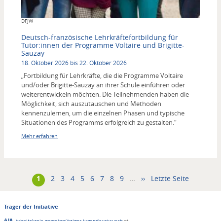
Copyright
DFJW
Deutsch-französische Lehrkräftefortbildung für
Tutor:innen der Programme Voltaire und Brigitte-
Sauzay
18. Oktober 2026 bis 22. Oktober 2026
„Fortbildung für Lehrkräfte, die die Programme Voltaire
und/oder Brigitte-Sauzay an ihrer Schule einführen oder
weiterentwickeln möchten. Die Teilnehmenden haben die
Möglichkeit, sich auszutauschen und Methoden
kennenzulernen, um die einzelnen Phasen und typische
Situationen des Programms erfolgreich zu gestalten.“
Mehr erfahren
Aktuelle
1
Seitennummerierung
Seite
2
Seite
3
Seite
4
Seite
5
Seite
6
Seite
7
Seite
8
Seite
9
…
Nächste
››
Letzte
Letzte Seite
Seite
Seite
Seite
Träger der Initiative
AJA