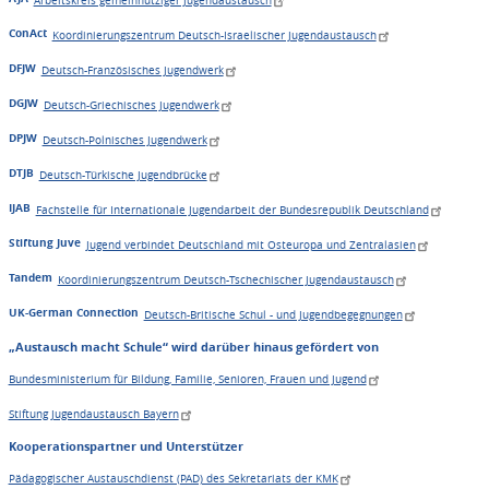
Arbeitskreis gemeinnütziger Jugendaustausch
ConAct
Koordinierungszentrum Deutsch-Israelischer Jugendaustausch
DFJW
Deutsch-Französisches Jugendwerk
DGJW
Deutsch-Griechisches Jugendwerk
DPJW
Deutsch-Polnisches Jugendwerk
DTJB
Deutsch-Türkische Jugendbrücke
IJAB
Fachstelle für Internationale Jugendarbeit der Bundesrepublik Deutschland
Stiftung Juve
Jugend verbindet Deutschland mit Osteuropa und Zentralasien
Tandem
Koordinierungszentrum Deutsch-Tschechischer Jugendaustausch
UK-German Connection
Deutsch-Britische Schul - und Jugendbegegnungen
„Austausch macht Schule“ wird darüber hinaus gefördert von
Bundesministerium für Bildung, Familie, Senioren, Frauen und Jugend
Stiftung Jugendaustausch Bayern
Kooperationspartner und Unterstützer
Pädagogischer Austauschdienst (PAD) des Sekretariats der KMK