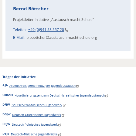
Bernd
Böttcher
Projektleiter Initiative „Austausch macht Schule“
Telefon
+49 (0)941·58·557·20
E-Mail
b.boettcher@austausch-macht-schule.org
Träger der Initiative
AJA
Arbeitskreis gemeinnütziger Jugendaustausch
ConAct
Koordinierungszentrum Deutsch-Israelischer Jugendaustausch
DFJW
Deutsch-Französisches Jugendwerk
DGJW
Deutsch-Griechisches Jugendwerk
DPJW
Deutsch-Polnisches Jugendwerk
DTJB
Deutsch-Türkische Jugendbrücke