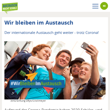
Direkt
zum
Inhalt
Wir bleiben im Austausch
Der internationale Austausch geht weiter - trotz Corona!
Copyright
AmS/Stiftung DRJA/S.Vollmeyer
Aufgrund der Corona-Pandemie haben 2020 Schüler- und