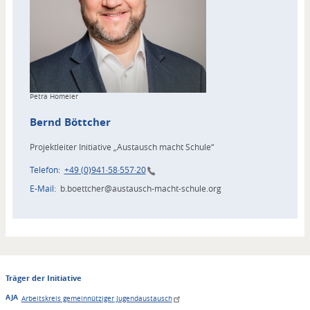
Copyright
Petra Homeier
Bernd
Böttcher
Projektleiter Initiative „Austausch macht Schule“
Telefon
+49 (0)941·58·557·20
E-Mail
b.boettcher@austausch-macht-schule.org
Träger der Initiative
AJA
Arbeitskreis gemeinnütziger Jugendaustausch