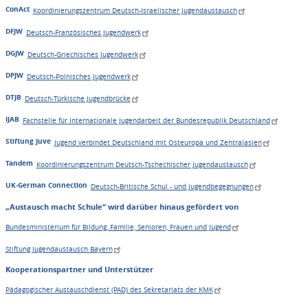
ConAct
Koordinierungszentrum Deutsch-Israelischer Jugendaustausch
DFJW
Deutsch-Französisches Jugendwerk
DGJW
Deutsch-Griechisches Jugendwerk
DPJW
Deutsch-Polnisches Jugendwerk
DTJB
Deutsch-Türkische Jugendbrücke
IJAB
Fachstelle für Internationale Jugendarbeit der Bundesrepublik Deutschland
Stiftung Juve
Jugend verbindet Deutschland mit Osteuropa und Zentralasien
Tandem
Koordinierungszentrum Deutsch-Tschechischer Jugendaustausch
UK-German Connection
Deutsch-Britische Schul - und Jugendbegegnungen
„Austausch macht Schule“ wird darüber hinaus gefördert von
Bundesministerium für Bildung, Familie, Senioren, Frauen und Jugend
Stiftung Jugendaustausch Bayern
Kooperationspartner und Unterstützer
Pädagogischer Austauschdienst (PAD) des Sekretariats der KMK